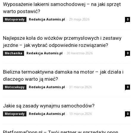
Wyposażenie lakierni samochodowej – na jaki sprzęt
warto postawić?
Redakcja Automis.pl
-
29 maja 2026
Motoporady
0
Najlepsze koła do wózków przemysłowych i zestawy
jezdne – jak wybrać odpowiednie rozwiązanie?
Redakcja Automis.pl
-
30 kwietnia 2026
Mechanika
0
Bielizna termoaktywna damska na motor – jak działa i
dlaczego warto ją mieć?
Redakcja Automis.pl
-
31 marca 2026
Motozakupy
0
Jakie są zasady wynajmu samochodów?
Redakcja Automis.pl
-
13 marca 2026
Motoporady
0
PlatformaOpon.pl – Twój partner w sprzedaży opon