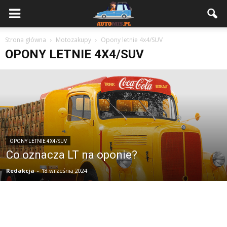
Strona główna
Motozakupy
Opony letnie 4x4/SUV
OPONY LETNIE 4X4/SUV
OPONY LETNIE 4X4/SUV
Co oznacza LT na oponie?
Redakcja
-
18 września 2024