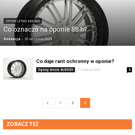
OPONY LETNIE 4X4/SUV
Co oznacza na oponie 88 h?
Redakcja
-
20 września 2024
Co daje rant ochronny w oponie?
21 marca 2024
Opony letnie 4x4/SUV
0
7
8
9
ZOBACZ TEŻ