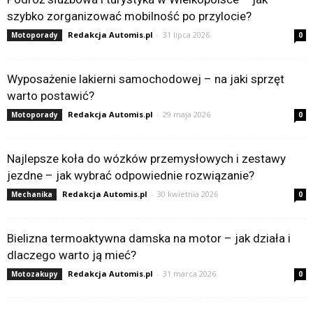
szybko zorganizować mobilność po przylocie?
Redakcja Automis.pl
-
31 lipca 2026
Motoporady
0
Wyposażenie lakierni samochodowej – na jaki sprzęt
warto postawić?
Redakcja Automis.pl
-
29 maja 2026
Motoporady
0
Najlepsze koła do wózków przemysłowych i zestawy
jezdne – jak wybrać odpowiednie rozwiązanie?
Redakcja Automis.pl
-
30 kwietnia 2026
Mechanika
0
Bielizna termoaktywna damska na motor – jak działa i
dlaczego warto ją mieć?
Redakcja Automis.pl
-
31 marca 2026
Motozakupy
0