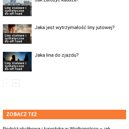
Liny stalowe i
syntetyczne
do off road
Jaka jest wytrzymałość liny jutowej?
Liny stalowe i
syntetyczne
do off road
Jaka lina do zjazdu?
Liny stalowe i
syntetyczne
do off road
ZOBACZ TEŻ
Podróż służbowa i turystyka w Wielkopolsce – jak