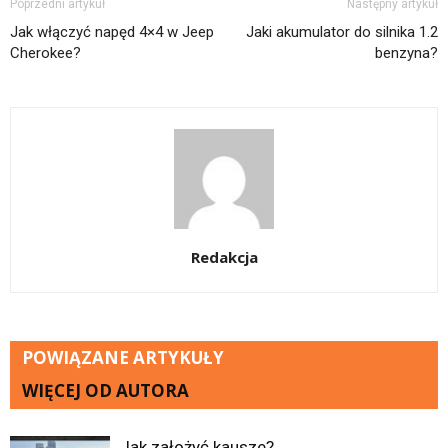
Poprzedni artykuł
Następny artykuł
Jak włączyć napęd 4×4 w Jeep
Jaki akumulator do silnika 1.2
Cherokee?
benzyna?
Redakcja
POWIĄZANE ARTYKUŁY
WIĘCEJ OD AUTORA
Jak założyć kausze?