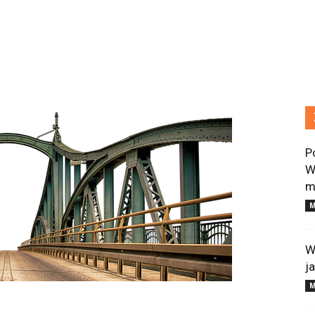
P
W
m
M
W
j
M