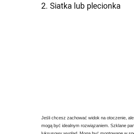
2. Siatka lub plecionka
Jeśli chcesz zachować widok na otoczenie, al
mogą być idealnym rozwiązaniem. Szklane pane
luksusowy wygląd. Mogą być montowane w spec