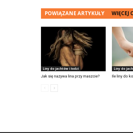
POWIĄZANE ARTYKUŁY
WIĘCEJ
Liny do jachtów i łodzi
Liny do jach
Jak się nazywa lina przy maszcie?
Ile liny do k