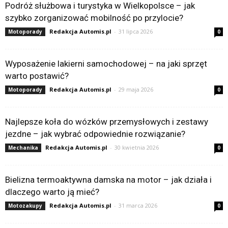
Podróż służbowa i turystyka w Wielkopolsce – jak
szybko zorganizować mobilność po przylocie?
Redakcja Automis.pl
-
31 lipca 2026
Motoporady
0
Wyposażenie lakierni samochodowej – na jaki sprzęt
warto postawić?
Redakcja Automis.pl
-
29 maja 2026
Motoporady
0
Najlepsze koła do wózków przemysłowych i zestawy
jezdne – jak wybrać odpowiednie rozwiązanie?
Redakcja Automis.pl
-
30 kwietnia 2026
Mechanika
0
Bielizna termoaktywna damska na motor – jak działa i
dlaczego warto ją mieć?
Redakcja Automis.pl
-
31 marca 2026
Motozakupy
0