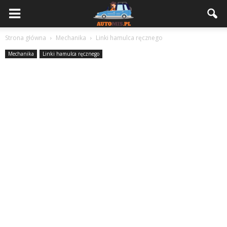
Strona główna
Mechanika
Linki hamulca ręcznego
Mechanika
Linki hamulca ręcznego