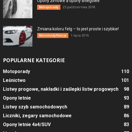
Opony zimowe a opony śniegowe
25 października 2018
Motoporady
Zmiana koloru felg – to jest proste i szybkie!
1 lipca 2016
Motomodyfikacje
POPULARNE KATEGORIE
Motoporady
110
Leśnictwo
101
Listwy progowe, nakładki i zaślepki listw progowych
98
Opony letnie
93
Listwy szyb samochodowych
89
Liczniki, zegary samochodowe
86
Opony letnie 4x4/SUV
83