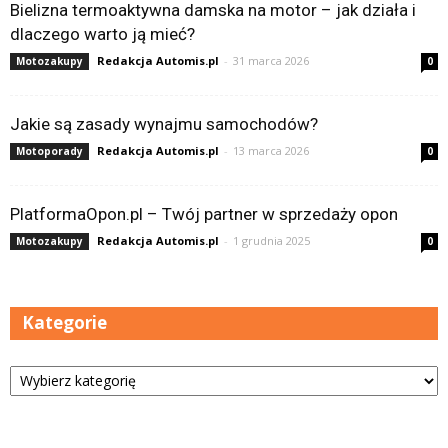
Bielizna termoaktywna damska na motor – jak działa i
dlaczego warto ją mieć?
Redakcja Automis.pl
-
31 marca 2026
Motozakupy
0
Jakie są zasady wynajmu samochodów?
Redakcja Automis.pl
-
13 marca 2026
Motoporady
0
PlatformaOpon.pl – Twój partner w sprzedaży opon
Redakcja Automis.pl
-
1 grudnia 2025
Motozakupy
0
Kategorie
Kategorie