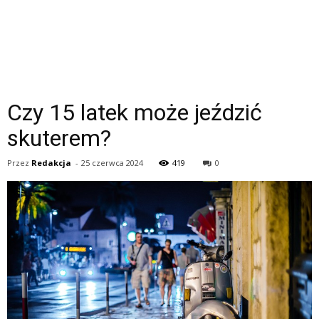
Czy 15 latek może jeździć
skuterem?
Przez
Redakcja
-
25 czerwca 2024
419
0