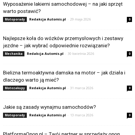
Wyposażenie lakierni samochodowej – na jaki sprzęt
warto postawić?
Redakcja Automis.pl
-
29 maja 2026
Motoporady
0
Najlepsze koła do wózków przemysłowych i zestawy
jezdne – jak wybrać odpowiednie rozwiązanie?
Redakcja Automis.pl
-
30 kwietnia 2026
Mechanika
0
Bielizna termoaktywna damska na motor – jak działa i
dlaczego warto ją mieć?
Redakcja Automis.pl
-
31 marca 2026
Motozakupy
0
Jakie są zasady wynajmu samochodów?
Redakcja Automis.pl
-
13 marca 2026
Motoporady
0
PlatformaOpon.pl – Twój partner w sprzedaży opon