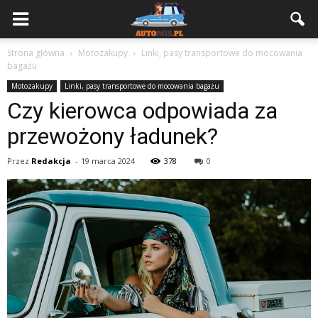
Strona główna
Motozakupy
Linki, pasy transportowe do mocowania
bagażu
Motozakupy
Linki, pasy transportowe do mocowania bagażu
Czy kierowca odpowiada za
przewożony ładunek?
Przez
Redakcja
-
19 marca 2024
378
0