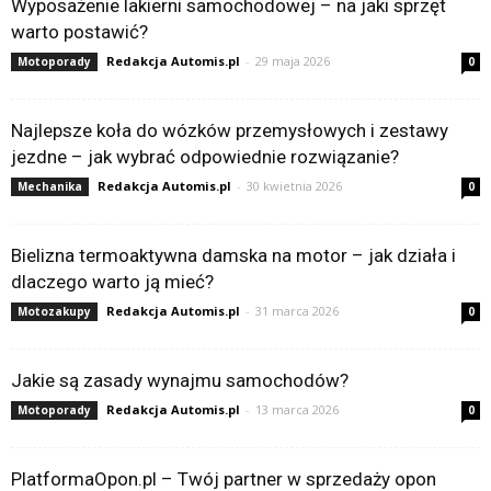
Wyposażenie lakierni samochodowej – na jaki sprzęt
warto postawić?
Redakcja Automis.pl
-
29 maja 2026
Motoporady
0
Najlepsze koła do wózków przemysłowych i zestawy
jezdne – jak wybrać odpowiednie rozwiązanie?
Redakcja Automis.pl
-
30 kwietnia 2026
Mechanika
0
Bielizna termoaktywna damska na motor – jak działa i
dlaczego warto ją mieć?
Redakcja Automis.pl
-
31 marca 2026
Motozakupy
0
Jakie są zasady wynajmu samochodów?
Redakcja Automis.pl
-
13 marca 2026
Motoporady
0
PlatformaOpon.pl – Twój partner w sprzedaży opon