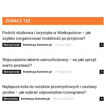
ZOBACZ TEŻ
Podróż służbowa i turystyka w Wielkopolsce – jak
szybko zorganizować mobilność po przylocie?
Redakcja Automis.pl
-
31 lipca 2026
Motoporady
0
Wyposażenie lakierni samochodowej – na jaki sprzęt
warto postawić?
Redakcja Automis.pl
-
29 maja 2026
Motoporady
0
Najlepsze koła do wózków przemysłowych i zestawy
jezdne – jak wybrać odpowiednie rozwiązanie?
Redakcja Automis.pl
-
30 kwietnia 2026
Mechanika
0