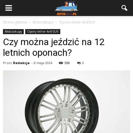
Strona główna
Motozakupy
Opony letnie 4x4/SUV
Motozakupy
Opony letnie 4x4/SUV
Czy można jeździć na 12
letnich oponach?
Przez
Redakcja
-
8 maja 2024
369
0