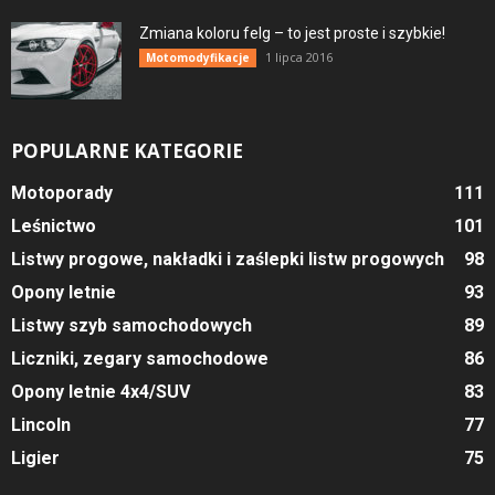
Zmiana koloru felg – to jest proste i szybkie!
1 lipca 2016
Motomodyfikacje
POPULARNE KATEGORIE
Motoporady
111
Leśnictwo
101
Listwy progowe, nakładki i zaślepki listw progowych
98
Opony letnie
93
Listwy szyb samochodowych
89
Liczniki, zegary samochodowe
86
Opony letnie 4x4/SUV
83
Lincoln
77
Ligier
75