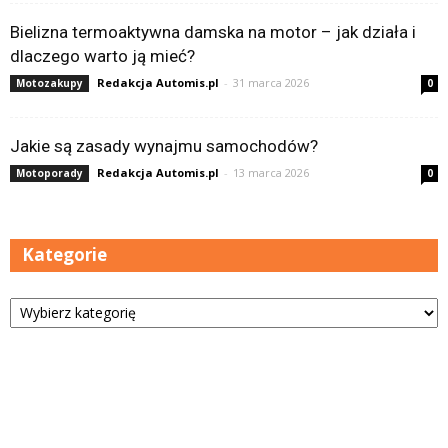
Bielizna termoaktywna damska na motor – jak działa i
dlaczego warto ją mieć?
Redakcja Automis.pl
-
31 marca 2026
Motozakupy
0
Jakie są zasady wynajmu samochodów?
Redakcja Automis.pl
-
13 marca 2026
Motoporady
0
Kategorie
Kategorie