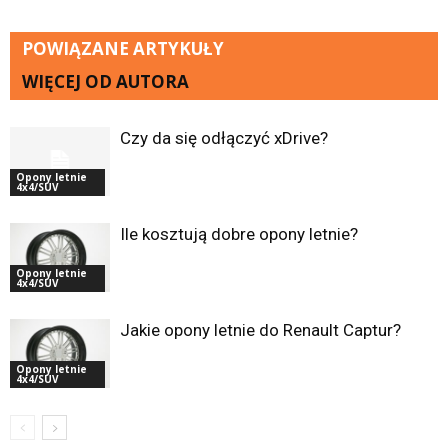
POWIĄZANE ARTYKUŁY
WIĘCEJ OD AUTORA
Czy da się odłączyć xDrive?
Opony letnie
4x4/SUV
Ile kosztują dobre opony letnie?
Opony letnie
4x4/SUV
Jakie opony letnie do Renault Captur?
Opony letnie
4x4/SUV