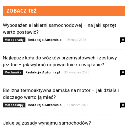
ZOBACZ TEŻ
Wyposażenie lakierni samochodowej – na jaki sprzęt
warto postawić?
Redakcja Automis.pl
-
29 maja 2026
Motoporady
0
Najlepsze koła do wózków przemysłowych i zestawy
jezdne – jak wybrać odpowiednie rozwiązanie?
Redakcja Automis.pl
-
30 kwietnia 2026
Mechanika
0
Bielizna termoaktywna damska na motor – jak działa i
dlaczego warto ją mieć?
Redakcja Automis.pl
-
31 marca 2026
Motozakupy
0
Jakie są zasady wynajmu samochodów?