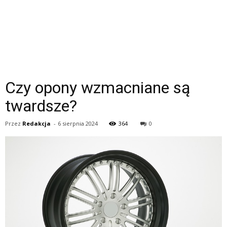
Czy opony wzmacniane są
twardsze?
Przez
Redakcja
-
6 sierpnia 2024
364
0