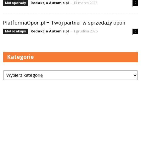
Redakcja Automis.pl
-
13 marca 2026
Motoporady
0
PlatformaOpon.pl – Twój partner w sprzedaży opon
Redakcja Automis.pl
-
1 grudnia 2025
Motozakupy
0
Kategorie
Kategorie