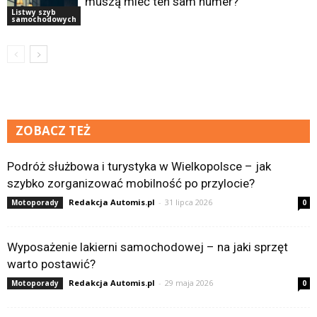
muszą mieć ten sam numer?
Listwy szyb
samochodowych
ZOBACZ TEŻ
Podróż służbowa i turystyka w Wielkopolsce – jak
szybko zorganizować mobilność po przylocie?
Redakcja Automis.pl
-
31 lipca 2026
Motoporady
0
Wyposażenie lakierni samochodowej – na jaki sprzęt
warto postawić?
Redakcja Automis.pl
-
29 maja 2026
Motoporady
0