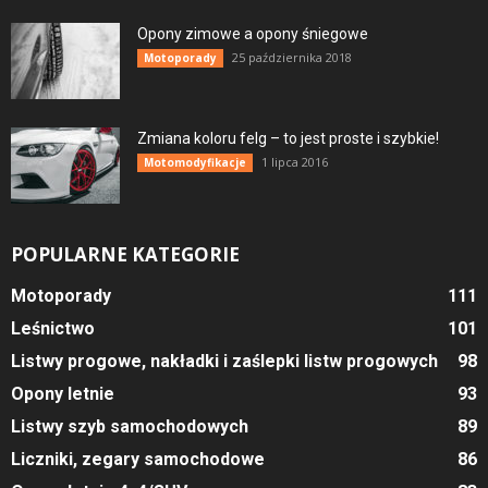
Opony zimowe a opony śniegowe
25 października 2018
Motoporady
Zmiana koloru felg – to jest proste i szybkie!
1 lipca 2016
Motomodyfikacje
POPULARNE KATEGORIE
Motoporady
111
Leśnictwo
101
Listwy progowe, nakładki i zaślepki listw progowych
98
Opony letnie
93
Listwy szyb samochodowych
89
Liczniki, zegary samochodowe
86