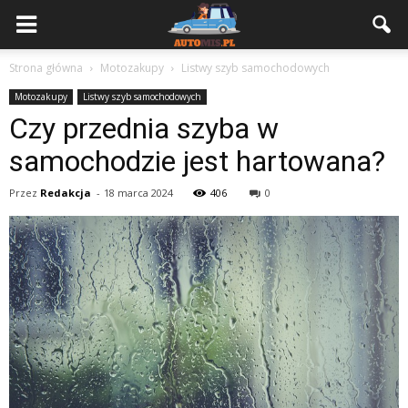
Strona główna
Motozakupy
Listwy szyb samochodowych
Motozakupy
Listwy szyb samochodowych
Czy przednia szyba w
samochodzie jest hartowana?
Przez
Redakcja
-
18 marca 2024
406
0