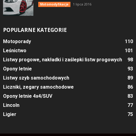
1 lipca 2016
Motomodyfikacje
POPULARNE KATEGORIE
Motoporady
110
Leśnictwo
101
Listwy progowe, nakładki i zaślepki listw progowych
98
Opony letnie
93
Listwy szyb samochodowych
89
Liczniki, zegary samochodowe
86
Opony letnie 4x4/SUV
83
Lincoln
77
Ligier
75