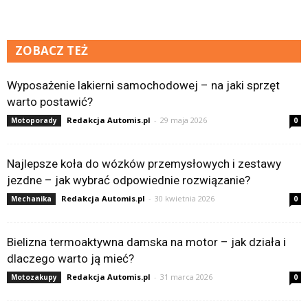
ZOBACZ TEŻ
Wyposażenie lakierni samochodowej – na jaki sprzęt
warto postawić?
Redakcja Automis.pl
-
29 maja 2026
Motoporady
0
Najlepsze koła do wózków przemysłowych i zestawy
jezdne – jak wybrać odpowiednie rozwiązanie?
Redakcja Automis.pl
-
30 kwietnia 2026
Mechanika
0
Bielizna termoaktywna damska na motor – jak działa i
dlaczego warto ją mieć?
Redakcja Automis.pl
-
31 marca 2026
Motozakupy
0