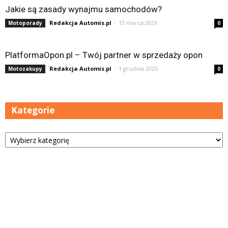
Jakie są zasady wynajmu samochodów?
Redakcja Automis.pl
-
13 marca 2026
Motoporady
0
PlatformaOpon.pl – Twój partner w sprzedaży opon
Redakcja Automis.pl
-
1 grudnia 2025
Motozakupy
0
Kategorie
Kategorie