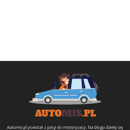
Automis.pl powstał z pasji do motoryzacji. Na blogu dzielę się