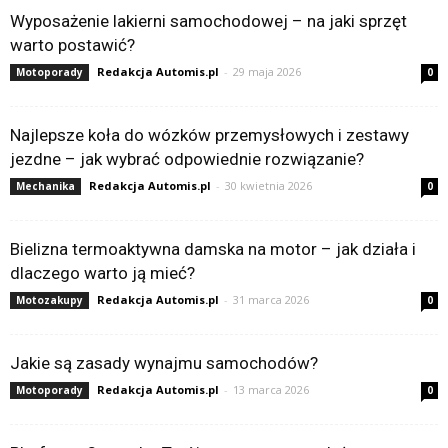
Wyposażenie lakierni samochodowej – na jaki sprzęt
warto postawić?
Redakcja Automis.pl
-
29 maja 2026
Motoporady
0
Najlepsze koła do wózków przemysłowych i zestawy
jezdne – jak wybrać odpowiednie rozwiązanie?
Redakcja Automis.pl
-
30 kwietnia 2026
Mechanika
0
Bielizna termoaktywna damska na motor – jak działa i
dlaczego warto ją mieć?
Redakcja Automis.pl
-
31 marca 2026
Motozakupy
0
Jakie są zasady wynajmu samochodów?
Redakcja Automis.pl
-
13 marca 2026
Motoporady
0