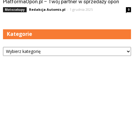
PlatformaOpon.pl – Twój partner w sprzedaży opon
Redakcja Automis.pl
-
1 grudnia 2025
Motozakupy
0
Kategorie
Kategorie