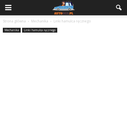
Strona główna
Mechanika
Linki hamulca ręcznego
Mechanika
Linki hamulca ręcznego