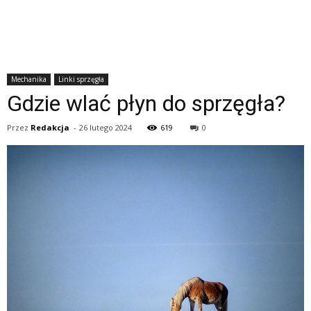
Mechanika
Linki sprzęgła
Gdzie wlać płyn do sprzęgła?
Przez
Redakcja
-
26 lutego 2024
619
0