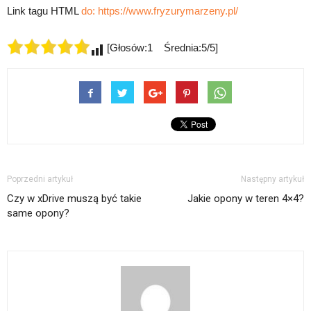
Link tagu HTML
do:
https://www.fryzurymarzeny.pl/
[Głosów:1 Średnia:5/5]
Poprzedni artykuł
Następny artykuł
Czy w xDrive muszą być takie
Jakie opony w teren 4×4?
same opony?