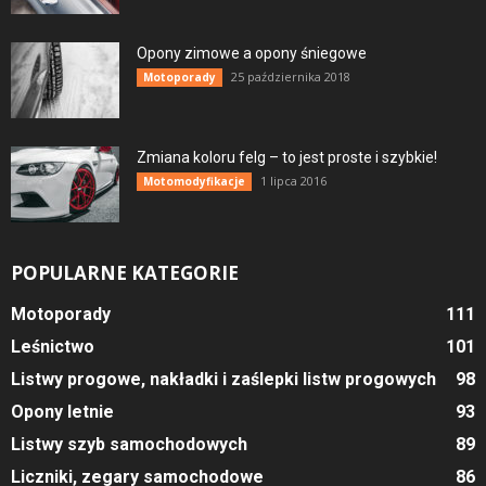
Opony zimowe a opony śniegowe
25 października 2018
Motoporady
Zmiana koloru felg – to jest proste i szybkie!
1 lipca 2016
Motomodyfikacje
POPULARNE KATEGORIE
Motoporady
111
Leśnictwo
101
Listwy progowe, nakładki i zaślepki listw progowych
98
Opony letnie
93
Listwy szyb samochodowych
89
Liczniki, zegary samochodowe
86