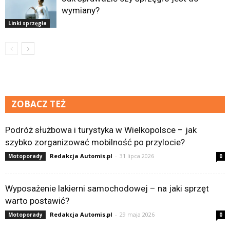
wymiany?
Linki sprzęgła
ZOBACZ TEŻ
Podróż służbowa i turystyka w Wielkopolsce – jak
szybko zorganizować mobilność po przylocie?
Redakcja Automis.pl
-
31 lipca 2026
Motoporady
0
Wyposażenie lakierni samochodowej – na jaki sprzęt
warto postawić?
Redakcja Automis.pl
-
29 maja 2026
Motoporady
0