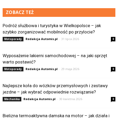
ZOBACZ TEŻ
Podróż służbowa i turystyka w Wielkopolsce – jak
szybko zorganizować mobilność po przylocie?
Redakcja Automis.pl
-
31 lipca 2026
Motoporady
0
Wyposażenie lakierni samochodowej – na jaki sprzęt
warto postawić?
Redakcja Automis.pl
-
29 maja 2026
Motoporady
0
Najlepsze koła do wózków przemysłowych i zestawy
jezdne – jak wybrać odpowiednie rozwiązanie?
Redakcja Automis.pl
-
30 kwietnia 2026
Mechanika
0
Bielizna termoaktywna damska na motor – jak działa i