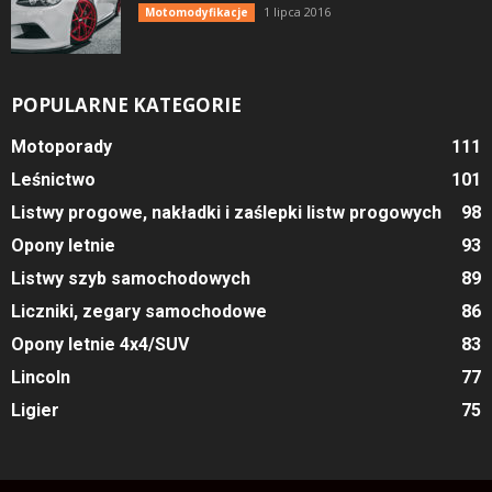
1 lipca 2016
Motomodyfikacje
POPULARNE KATEGORIE
Motoporady
111
Leśnictwo
101
Listwy progowe, nakładki i zaślepki listw progowych
98
Opony letnie
93
Listwy szyb samochodowych
89
Liczniki, zegary samochodowe
86
Opony letnie 4x4/SUV
83
Lincoln
77
Ligier
75