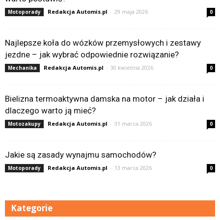
Redakcja Automis.pl
-
29 maja 2026
Motoporady
0
Najlepsze koła do wózków przemysłowych i zestawy
jezdne – jak wybrać odpowiednie rozwiązanie?
Redakcja Automis.pl
-
30 kwietnia 2026
Mechanika
0
Bielizna termoaktywna damska na motor – jak działa i
dlaczego warto ją mieć?
Redakcja Automis.pl
-
31 marca 2026
Motozakupy
0
Jakie są zasady wynajmu samochodów?
Redakcja Automis.pl
-
13 marca 2026
Motoporady
0
Kategorie