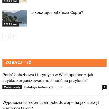
SEAT Leon
Ile kosztuje najtańsza Cupra?
SEAT Leon
ZOBACZ TEŻ
Podróż służbowa i turystyka w Wielkopolsce – jak
szybko zorganizować mobilność po przylocie?
Redakcja Automis.pl
-
31 lipca 2026
Motoporady
0
Wyposażenie lakierni samochodowej – na jaki sprzęt
warto postawić?