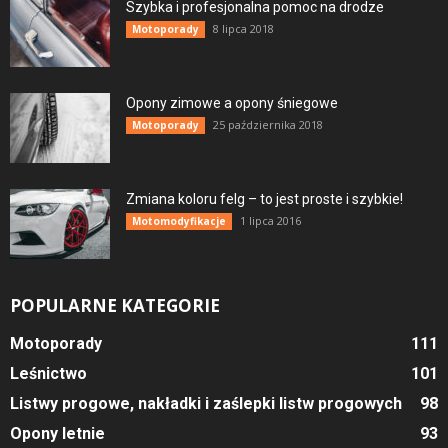
Szybka i profesjonalna pomoc na drodze
8 lipca 2018
Motoporady
Opony zimowe a opony śniegowe
25 października 2018
Motoporady
Zmiana koloru felg – to jest proste i szybkie!
1 lipca 2016
Motomodyfikacje
POPULARNE KATEGORIE
Motoporady
111
Leśnictwo
101
Listwy progowe, nakładki i zaślepki listw progowych
98
Opony letnie
93