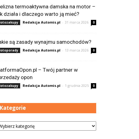
ielizna termoaktywna damska na motor –
ak działa i dlaczego warto ją mieć?
Redakcja Automis.pl
-
31 marca 2026
otozakupy
0
akie są zasady wynajmu samochodów?
Redakcja Automis.pl
-
13 marca 2026
otoporady
0
latformaOpon.pl – Twój partner w
przedaży opon
Redakcja Automis.pl
-
1 grudnia 2025
otozakupy
0
Kategorie
tegorie