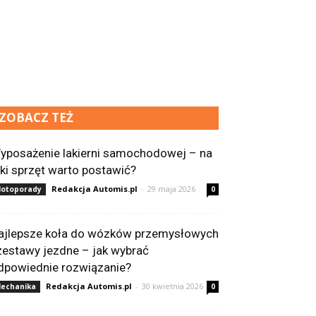
ZOBACZ TEŻ
yposażenie lakierni samochodowej – na
aki sprzęt warto postawić?
Redakcja Automis.pl
-
29 maja 2026
otoporady
0
ajlepsze koła do wózków przemysłowych
 zestawy jezdne – jak wybrać
dpowiednie rozwiązanie?
Redakcja Automis.pl
-
30 kwietnia 2026
echanika
0