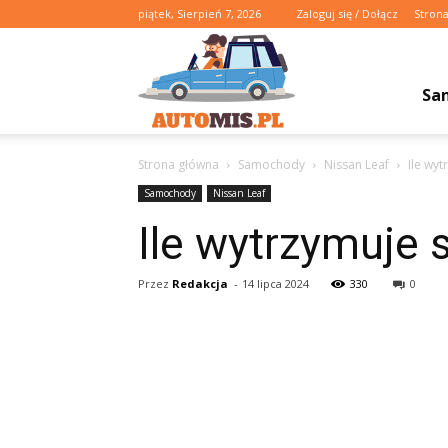
piątek, Sierpień 7, 2026
Zaloguj się / Dołącz
Stron
Automis.pl
Sa
Strona główna
Samochody
Nissan Leaf
Ile wyt
Samochody
Nissan Leaf
Ile wytrzymuje s
Przez
Redakcja
-
14 lipca 2024
330
0