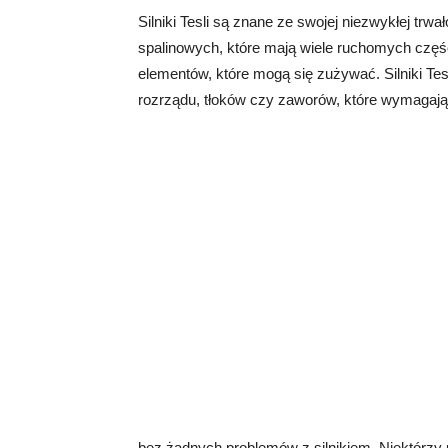
Silniki Tesli są znane ze swojej niezwykłej trw
spalinowych, które mają wiele ruchomych części
elementów, które mogą się zużywać. Silniki Te
rozrządu, tłoków czy zaworów, które wymagają 
bez żadnych problemów z silnikiem. Niektórzy u