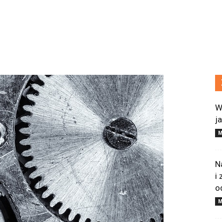
W
j
M
N
i
o
M