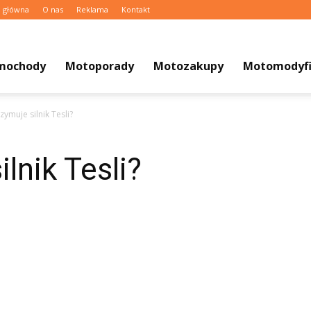
a główna
O nas
Reklama
Kontakt
mochody
Motoporady
Motozakupy
Motomodyfi
rzymuje silnik Tesli?
ilnik Tesli?