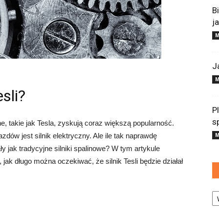
B
j
M
J
M
esli?
P
s
 takie jak Tesla, zyskują coraz większą popularność.
ów jest silnik elektryczny. Ale ile tak naprawdę
M
ły jak tradycyjne silniki spalinowe? W tym artykule
jak długo można oczekiwać, że silnik Tesli będzie działał
Ka