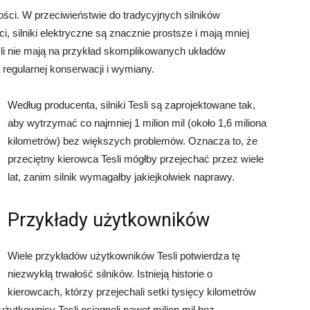
ałości. W przeciwieństwie do tradycyjnych silników
, silniki elektryczne są znacznie prostsze i mają mniej
sli nie mają na przykład skomplikowanych układów
regularnej konserwacji i wymiany.
Według producenta, silniki Tesli są zaprojektowane tak,
aby wytrzymać co najmniej 1 milion mil (około 1,6 miliona
kilometrów) bez większych problemów. Oznacza to, że
przeciętny kierowca Tesli mógłby przejechać przez wiele
lat, zanim silnik wymagałby jakiejkolwiek naprawy.
Przykłady użytkowników
Wiele przykładów użytkowników Tesli potwierdza tę
niezwykłą trwałość silników. Istnieją historie o
kierowcach, którzy przejechali setki tysięcy kilometrów
żytkownicy Tesli osiągnęli nawet milion mil bez