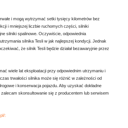
e trwałe i mogą wytrzymać setki tysięcy kilometrów bez
ji i mniejszej liczbie ruchomych części, silniki
jne silniki spalinowe. Oczywiście, odpowiednia
utrzymania silnika Tesli w jak najlepszej kondycji. Jednak
czekiwać, że silnik Tesli będzie działał bezawaryjnie przez
ymać wiele lat eksploatacji przy odpowiednim utrzymaniu i
zas trwałości silnika może się różnić w zależności od
i drogowe i konserwacja pojazdu. Aby uzyskać dokładne
li, zalecam skonsultowanie się z producentem lub serwisem
pl/: