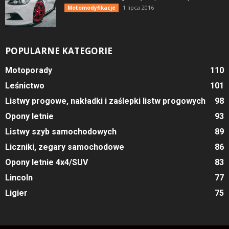
1 lipca 2016
Motomodyfikacje
POPULARNE KATEGORIE
Motoporady
110
Leśnictwo
101
Listwy progowe, nakładki i zaślepki listw progowych
98
Opony letnie
93
Listwy szyb samochodowych
89
Liczniki, zegary samochodowe
86
Opony letnie 4x4/SUV
83
Lincoln
77
Ligier
75