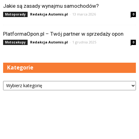
Jakie są zasady wynajmu samochodów?
Redakcja Automis.pl
-
13 marca 2026
Motoporady
0
PlatformaOpon.pl – Twój partner w sprzedaży opon
Redakcja Automis.pl
-
1 grudnia 2025
Motozakupy
0
Kategorie
Kategorie