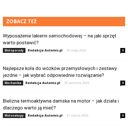
ZOBACZ TEŻ
Wyposażenie lakierni samochodowej – na jaki sprzęt
warto postawić?
Redakcja Automis.pl
-
29 maja 2026
Motoporady
0
Najlepsze koła do wózków przemysłowych i zestawy
jezdne – jak wybrać odpowiednie rozwiązanie?
Redakcja Automis.pl
-
30 kwietnia 2026
Mechanika
0
Bielizna termoaktywna damska na motor – jak działa i
dlaczego warto ją mieć?
Redakcja Automis.pl
-
31 marca 2026
Motozakupy
0