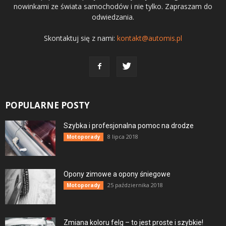
nowinkami ze świata samochodów i nie tylko. Zapraszam do
odwiedzania.
Skontaktuj się z nami:
kontakt@automis.pl
POPULARNE POSTY
Szybka i profesjonalna pomoc na drodze
8 lipca 2018
Motoporady
Opony zimowe a opony śniegowe
25 października 2018
Motoporady
Zmiana koloru felg – to jest proste i szybkie!