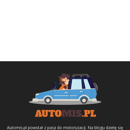
Automis.pl powstał z pasji do motoryzacji. Na blogu dzielę się