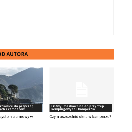
 OD AUTORA
skownice do przyczep
Listwy, maskownice do przyczep
ch i kamperów
kempingowych i kamperów
e system alarmowy w
Czym uszczelnić okna w kamperze?