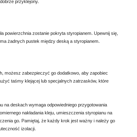
 dobrze przyklejony.
ała powierzchnia zostanie pokryta styropianem. Upewnij się,
ie ma żadnych pustek między deską a styropianem.
ach, możesz zabezpieczyć go dodatkowo, aby zapobiec
żyć taśmy klejącej lub specjalnych zatrzasków, które
anu na deskach wymaga odpowiedniego przygotowania
omiernego nakładania kleju, umieszczenia styropianu na
eczenia go. Pamiętaj, że każdy krok jest ważny i należy go
teczność izolacji.