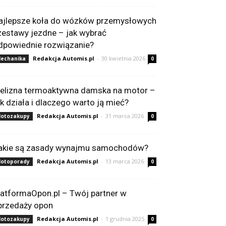
ajlepsze koła do wózków przemysłowych
 zestawy jezdne – jak wybrać
dpowiednie rozwiązanie?
Redakcja Automis.pl
-
30 kwietnia 2026
echanika
0
ielizna termoaktywna damska na motor –
ak działa i dlaczego warto ją mieć?
Redakcja Automis.pl
-
31 marca 2026
otozakupy
0
akie są zasady wynajmu samochodów?
Redakcja Automis.pl
-
13 marca 2026
otoporady
0
latformaOpon.pl – Twój partner w
przedaży opon
Redakcja Automis.pl
-
1 grudnia 2025
otozakupy
0