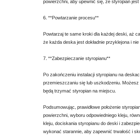
powierzchni, aby upewnić się, że styropian jest
6. **Powtarzanie procesu**
Powtarzaj te same kroki dla każdej deski, aż c
że każda deska jest dokładnie przyklejona i n
7. **Zabezpieczanie styropianu**
Po zakończeniu instalacji styropianu na desk
przemieszczaniu się lub uszkodzeniu. Możesz u
będą trzymać styropian na miejscu.
Podsumowując, prawidłowe położenie styropi
powierzchni, wyboru odpowiedniego kleju, równ
kleju, dociskania styropianu do deski i zabezpi
wykonać starannie, aby zapewnić trwałość i sku