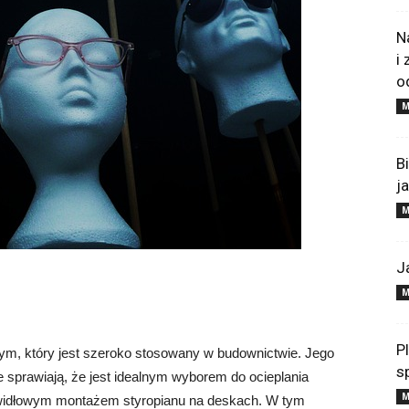
N
i
o
M
B
j
M
J
M
P
nym, który jest szeroko stosowany w budownictwie. Jego
s
ne sprawiają, że jest idealnym wyborem do ocieplania
M
awidłowym montażem styropianu na deskach. W tym