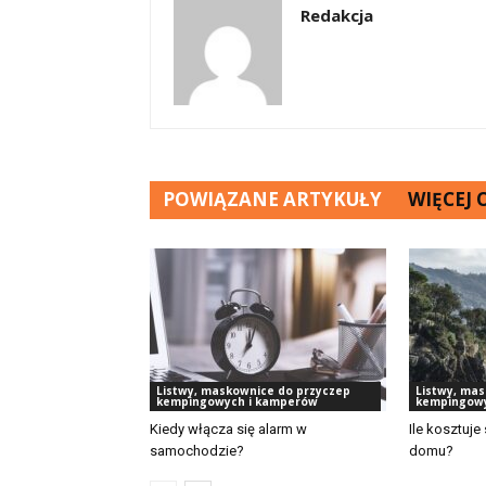
Redakcja
POWIĄZANE ARTYKUŁY
WIĘCEJ
Listwy, maskownice do przyczep
Listwy, ma
kempingowych i kamperów
kempingowy
Kiedy włącza się alarm w
Ile kosztuj
samochodzie?
domu?