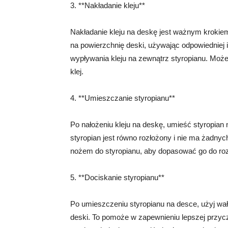
3. **Nakładanie kleju**
Nakładanie kleju na deskę jest ważnym krokiem 
na powierzchnię deski, używając odpowiedniej il
wypływania kleju na zewnątrz styropianu. Może
klej.
4. **Umieszczanie styropianu**
Po nałożeniu kleju na deskę, umieść styropian na
styropian jest równo rozłożony i nie ma żadnyc
nożem do styropianu, aby dopasować go do roz
5. **Dociskanie styropianu**
Po umieszczeniu styropianu na desce, użyj wa
deski. To pomoże w zapewnieniu lepszej przyc