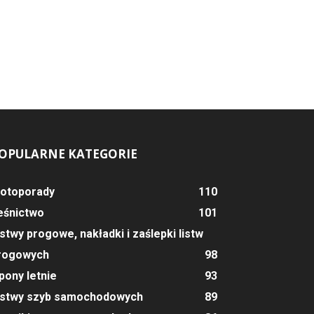
OPULARNE KATEGORIE
otoporady
110
eśnictwo
101
istwy progowe, nakładki i zaślepki listw
rogowych
98
pony letnie
93
istwy szyb samochodowych
89