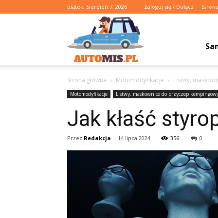
piątek, Sierpień 7, 2026
Zaloguj się / Dołącz
Stron
Automis.pl
Sa
Strona główna
Motomodyfikacje
Listwy, maskow
Motomodyfikacje
Listwy, maskownice do przyczep kempingow
Jak kłaść styro
Przez
Redakcja
-
14 lipca 2024
356
0