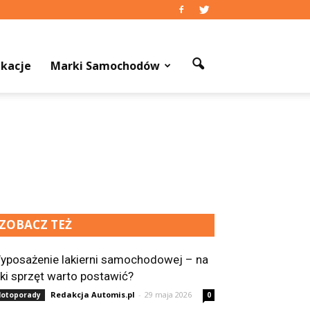
kacje
Marki Samochodów
ZOBACZ TEŻ
yposażenie lakierni samochodowej – na
aki sprzęt warto postawić?
Redakcja Automis.pl
-
29 maja 2026
otoporady
0