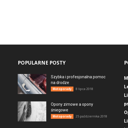
POPULARNE POSTY
P
Szybka i profesjonalna pomoc
M
na drodze
L
8 lipca 2018
Motoporady
L
p
Opony zimowe a opony
śniegowe
O
25 października 2018
Motoporady
L