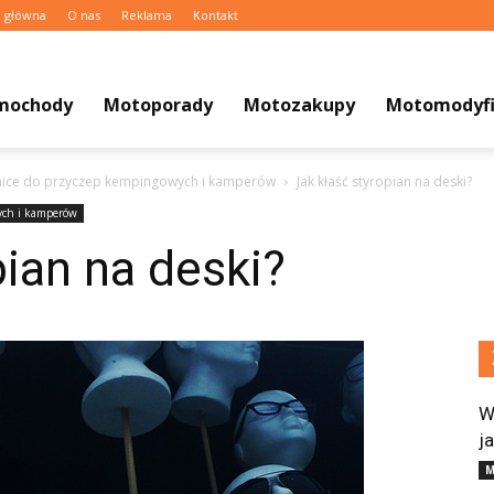
a główna
O nas
Reklama
Kontakt
mochody
Motoporady
Motozakupy
Motomodyfi
nice do przyczep kempingowych i kamperów
Jak kłaść styropian na deski?
ych i kamperów
pian na deski?
W
j
M