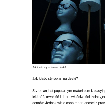
Jak kłaść styropian na deski?
Jak kłaść styropian na deski?
Styropian jest popularnym materiałem izolacyj
lekkość, trwałość i dobre właściwości izolacyj
domów. Jednak wiele osób ma trudności z pr