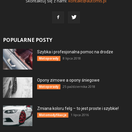
Skontaktuj się z nami:
kontakt@automis.pl
POPULARNE POSTY
Szybka i profesjonalna pomoc na drodze
8 lipca 2018
Motoporady
Opony zimowe a opony śniegowe
25 października 2018
Motoporady
Zmiana koloru felg – to jest proste i szybkie!
1 lipca 2016
Motomodyfikacje