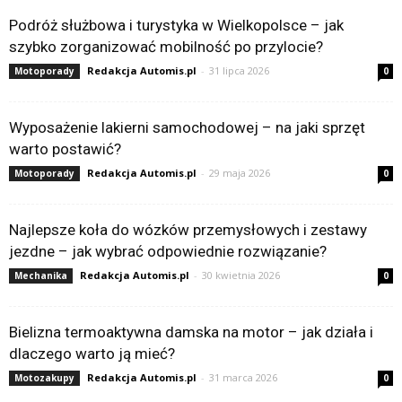
Podróż służbowa i turystyka w Wielkopolsce – jak
szybko zorganizować mobilność po przylocie?
Redakcja Automis.pl
-
31 lipca 2026
Motoporady
0
Wyposażenie lakierni samochodowej – na jaki sprzęt
warto postawić?
Redakcja Automis.pl
-
29 maja 2026
Motoporady
0
Najlepsze koła do wózków przemysłowych i zestawy
jezdne – jak wybrać odpowiednie rozwiązanie?
Redakcja Automis.pl
-
30 kwietnia 2026
Mechanika
0
Bielizna termoaktywna damska na motor – jak działa i
dlaczego warto ją mieć?
Redakcja Automis.pl
-
31 marca 2026
Motozakupy
0