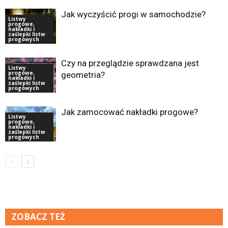
Jak wyczyścić progi w samochodzie?
Listwy
progowe,
nakładki i
zaślepki listw
progowych
Czy na przeglądzie sprawdzana jest
Listwy
progowe,
geometria?
nakładki i
zaślepki listw
progowych
Jak zamocować nakładki progowe?
Listwy
progowe,
nakładki i
zaślepki listw
progowych
ZOBACZ TEŻ