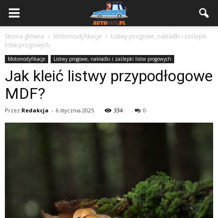
Strona główna
Motomodyfikacje
Listwy progowe, nakładki i zaślepki
listw progowych
Motomodyfikacje
Listwy progowe, nakładki i zaślepki listw progowych
Jak kleić listwy przypodłogowe
MDF?
Przez
Redakcja
-
6 stycznia 2025
334
0