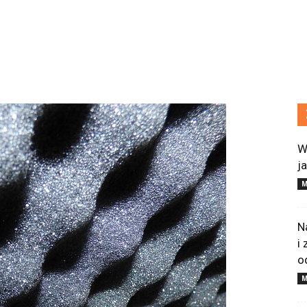
W
j
M
N
i
o
M