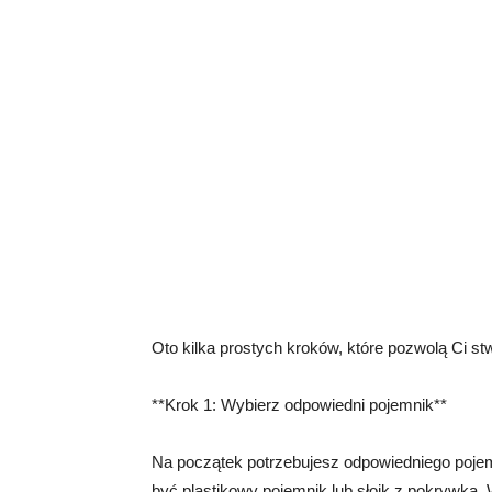
Oto kilka prostych kroków, które pozwolą Ci st
**Krok 1: Wybierz odpowiedni pojemnik**
Na początek potrzebujesz odpowiedniego pojemni
być plastikowy pojemnik lub słoik z pokrywką. 