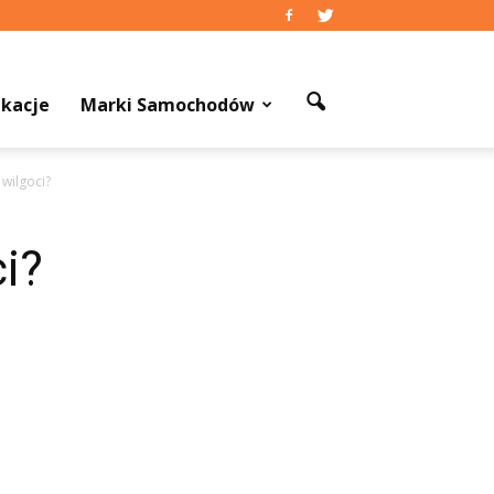
kacje
Marki Samochodów
wilgoci?
i?