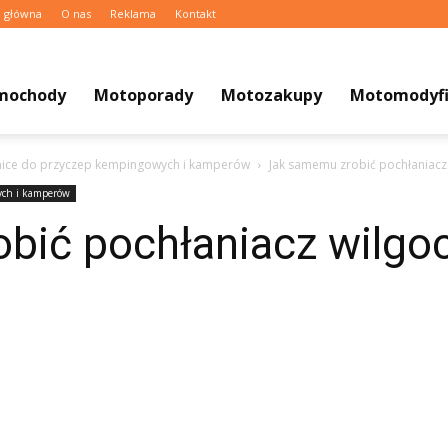
a główna
O nas
Reklama
Kontakt
mochody
Motoporady
Motozakupy
Motomodyfi
nice do przyczep kempingowych i kamperów
Jak samemu zrobić pochłaniacz 
ych i kamperów
bić pochłaniacz wilgoc