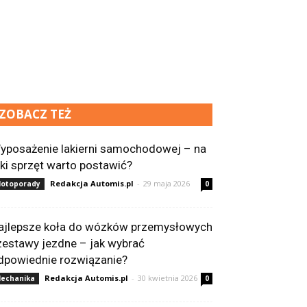
ZOBACZ TEŻ
yposażenie lakierni samochodowej – na
aki sprzęt warto postawić?
Redakcja Automis.pl
-
29 maja 2026
otoporady
0
ajlepsze koła do wózków przemysłowych
 zestawy jezdne – jak wybrać
dpowiednie rozwiązanie?
Redakcja Automis.pl
-
30 kwietnia 2026
echanika
0