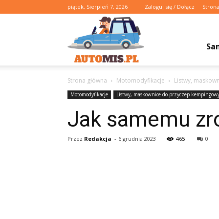
piątek, Sierpień 7, 2026
Zaloguj się / Dołącz
Stron
Automis.pl
Sa
Strona główna
Motomodyfikacje
Listwy, maskow
Motomodyfikacje
Listwy, maskownice do przyczep kempingow
Jak samemu zro
Przez
Redakcja
-
6 grudnia 2023
465
0