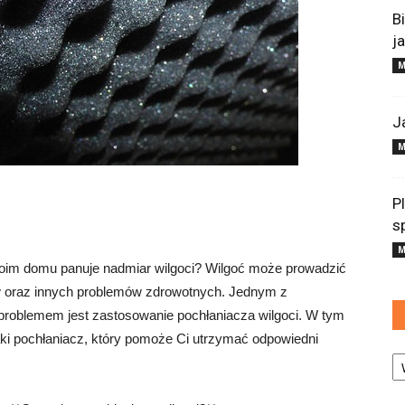
B
j
M
J
M
P
s
M
woim domu panuje nadmiar wilgoci? Wilgoć może prowadzić
ów oraz innych problemów zdrowotnych. Jednym z
problemem jest zastosowanie pochłaniacza wilgoci. W tym
taki pochłaniacz, który pomoże Ci utrzymać odpowiedni
Ka