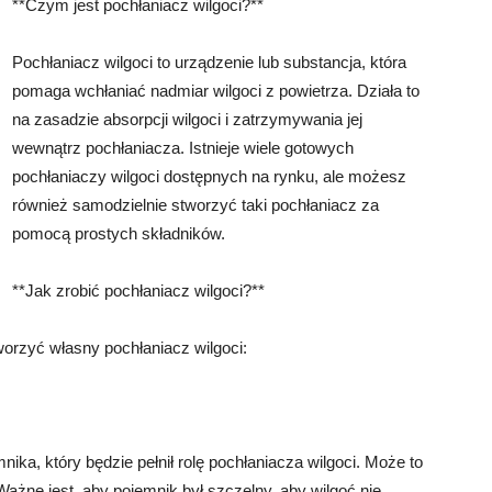
**Czym jest pochłaniacz wilgoci?**
Pochłaniacz wilgoci to urządzenie lub substancja, która
pomaga wchłaniać nadmiar wilgoci z powietrza. Działa to
na zasadzie absorpcji wilgoci i zatrzymywania jej
wewnątrz pochłaniacza. Istnieje wiele gotowych
pochłaniaczy wilgoci dostępnych na rynku, ale możesz
również samodzielnie stworzyć taki pochłaniacz za
pomocą prostych składników.
**Jak zrobić pochłaniacz wilgoci?**
worzyć własny pochłaniacz wilgoci:
ka, który będzie pełnił rolę pochłaniacza wilgoci. Może to
Ważne jest, aby pojemnik był szczelny, aby wilgoć nie