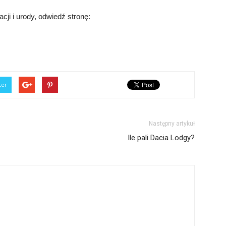
cji i urody, odwiedź stronę:
ter
Następny artykuł
Ile pali Dacia Lodgy?