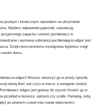
jest prostym i skutecznym sposobem na utrzymanie
omu. Wybierz odpowiedni pojemnik, substancję
dla przyjemnego zapachu i umieść pochłaniacz w
rawdzanie i wymiana substancji pochłaniającej wilgoć jest
iacza. Dzięki temu prostemu rozwiązaniu będziesz mógł
w swoim domu.
aniacza wilgoci! Możesz stworzyć go w prosty sposób,
zaj równą ilość soli i ryżu w misce, a następnie umieść
Pochłaniacz wilgoci jest gotowy do użycia! Umieść go w
a przykład w łazience, spiżarni czy szafie. Pamiętaj, żeby
gdyż po pewnym czasie traci swoje właściwości.