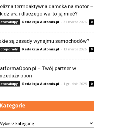
ielizna termoaktywna damska na motor –
ak działa i dlaczego warto ją mieć?
Redakcja Automis.pl
-
31 marca 2026
otozakupy
0
akie są zasady wynajmu samochodów?
Redakcja Automis.pl
-
13 marca 2026
otoporady
0
latformaOpon.pl – Twój partner w
przedaży opon
Redakcja Automis.pl
-
1 grudnia 2025
otozakupy
0
Kategorie
tegorie