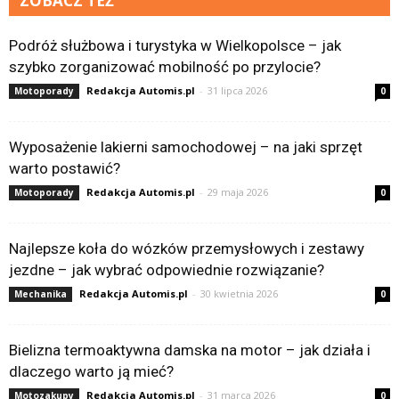
ZOBACZ TEŻ
Podróż służbowa i turystyka w Wielkopolsce – jak
szybko zorganizować mobilność po przylocie?
Redakcja Automis.pl
-
31 lipca 2026
Motoporady
0
Wyposażenie lakierni samochodowej – na jaki sprzęt
warto postawić?
Redakcja Automis.pl
-
29 maja 2026
Motoporady
0
Najlepsze koła do wózków przemysłowych i zestawy
jezdne – jak wybrać odpowiednie rozwiązanie?
Redakcja Automis.pl
-
30 kwietnia 2026
Mechanika
0
Bielizna termoaktywna damska na motor – jak działa i
dlaczego warto ją mieć?
Redakcja Automis.pl
-
31 marca 2026
Motozakupy
0