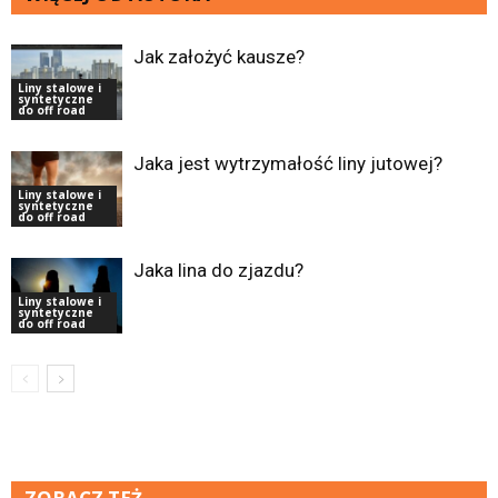
Jak założyć kausze?
Liny stalowe i
syntetyczne
do off road
Jaka jest wytrzymałość liny jutowej?
Liny stalowe i
syntetyczne
do off road
Jaka lina do zjazdu?
Liny stalowe i
syntetyczne
do off road