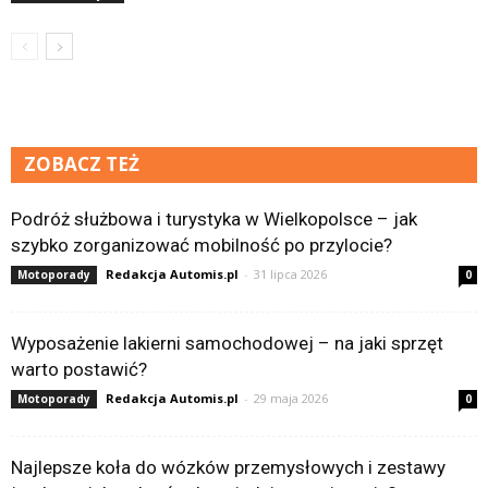
ZOBACZ TEŻ
Podróż służbowa i turystyka w Wielkopolsce – jak
szybko zorganizować mobilność po przylocie?
Redakcja Automis.pl
-
31 lipca 2026
Motoporady
0
Wyposażenie lakierni samochodowej – na jaki sprzęt
warto postawić?
Redakcja Automis.pl
-
29 maja 2026
Motoporady
0
Najlepsze koła do wózków przemysłowych i zestawy