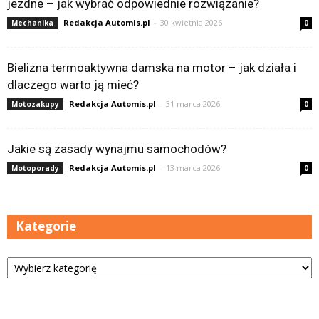
jezdne – jak wybrać odpowiednie rozwiązanie?
Redakcja Automis.pl
-
30 kwietnia 2026
Mechanika
0
Bielizna termoaktywna damska na motor – jak działa i
dlaczego warto ją mieć?
Redakcja Automis.pl
-
31 marca 2026
Motozakupy
0
Jakie są zasady wynajmu samochodów?
Redakcja Automis.pl
-
13 marca 2026
Motoporady
0
Kategorie
Kategorie