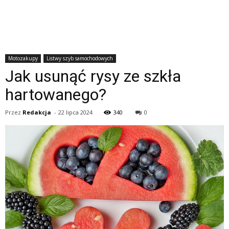
Motozakupy
Listwy szyb samochodowych
Jak usunąć rysy ze szkła
hartowanego?
Przez
Redakcja
-
22 lipca 2024
340
0