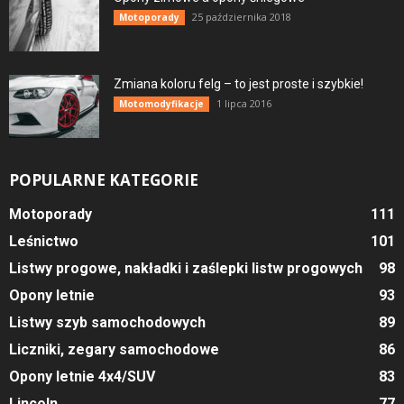
25 października 2018
Motoporady
Zmiana koloru felg – to jest proste i szybkie!
1 lipca 2016
Motomodyfikacje
POPULARNE KATEGORIE
Motoporady
111
Leśnictwo
101
Listwy progowe, nakładki i zaślepki listw progowych
98
Opony letnie
93
Listwy szyb samochodowych
89
Liczniki, zegary samochodowe
86
Opony letnie 4x4/SUV
83
Lincoln
77