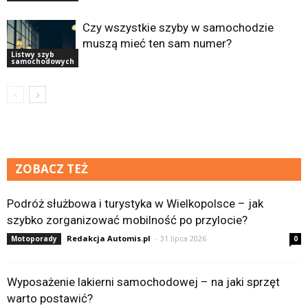
Czy wszystkie szyby w samochodzie
muszą mieć ten sam numer?
Listwy szyb
samochodowych
ZOBACZ TEŻ
Podróż służbowa i turystyka w Wielkopolsce – jak
szybko zorganizować mobilność po przylocie?
Redakcja Automis.pl
-
31 lipca 2026
Motoporady
0
Wyposażenie lakierni samochodowej – na jaki sprzęt
warto postawić?