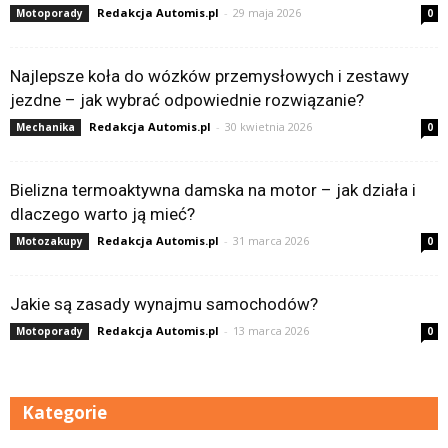
Redakcja Automis.pl
-
29 maja 2026
Motoporady
0
Najlepsze koła do wózków przemysłowych i zestawy
jezdne – jak wybrać odpowiednie rozwiązanie?
Redakcja Automis.pl
-
30 kwietnia 2026
Mechanika
0
Bielizna termoaktywna damska na motor – jak działa i
dlaczego warto ją mieć?
Redakcja Automis.pl
-
31 marca 2026
Motozakupy
0
Jakie są zasady wynajmu samochodów?
Redakcja Automis.pl
-
13 marca 2026
Motoporady
0
Kategorie