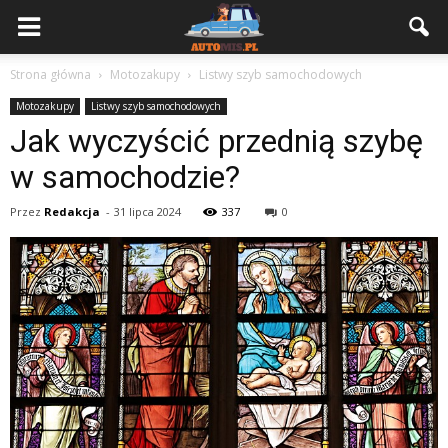
Strona główna
Motozakupy
Listwy szyb samochodowych
Motozakupy
Listwy szyb samochodowych
Jak wyczyścić przednią szybę
w samochodzie?
Przez
Redakcja
-
31 lipca 2024
337
0