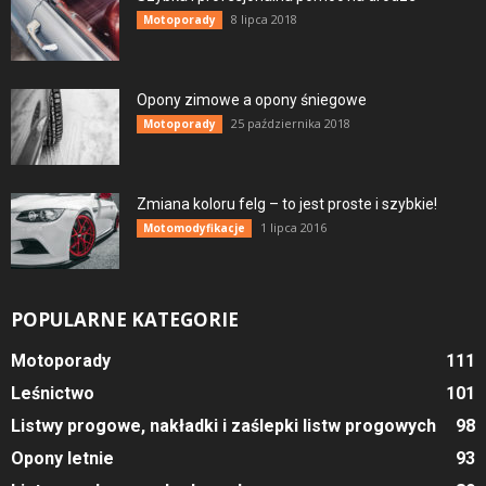
8 lipca 2018
Motoporady
Opony zimowe a opony śniegowe
25 października 2018
Motoporady
Zmiana koloru felg – to jest proste i szybkie!
1 lipca 2016
Motomodyfikacje
POPULARNE KATEGORIE
Motoporady
111
Leśnictwo
101
Listwy progowe, nakładki i zaślepki listw progowych
98
Opony letnie
93