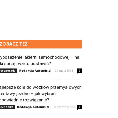
ZOBACZ TEŻ
yposażenie lakierni samochodowej – na
aki sprzęt warto postawić?
Redakcja Automis.pl
-
29 maja 2026
otoporady
0
ajlepsze koła do wózków przemysłowych
 zestawy jezdne – jak wybrać
dpowiednie rozwiązanie?
Redakcja Automis.pl
-
30 kwietnia 2026
echanika
0