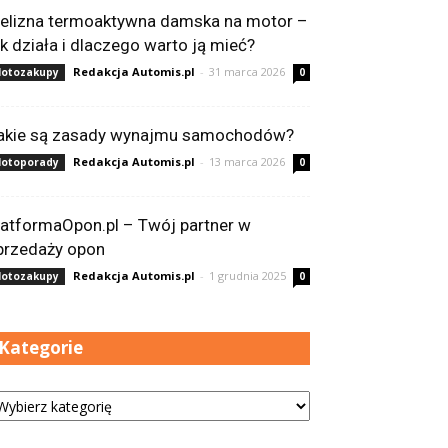
ielizna termoaktywna damska na motor –
ak działa i dlaczego warto ją mieć?
Redakcja Automis.pl
-
31 marca 2026
otozakupy
0
akie są zasady wynajmu samochodów?
Redakcja Automis.pl
-
13 marca 2026
otoporady
0
latformaOpon.pl – Twój partner w
przedaży opon
Redakcja Automis.pl
-
1 grudnia 2025
otozakupy
0
Kategorie
tegorie