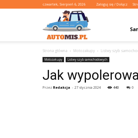
czwartek, Sierpień 6, 2026
Zaloguj się / Dołącz
Str
Automis.pl
Sa
Strona główna
Motozakupy
Listwy szyb samoch
Motozakupy
Listwy szyb samochodowych
Jak wypolerowa
Przez
Redakcja
-
27 stycznia 2024
440
0