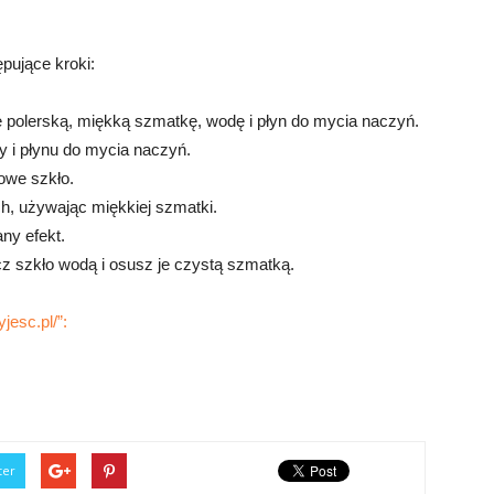
pujące kroki:
stę polerską, miękką szmatkę, wodę i płyn do mycia naczyń.
y i płynu do mycia naczyń.
towe szkło.
ch, używając miękkiej szmatki.
ny efekt.
cz szkło wodą i osusz je czystą szmatką.
jesc.pl/”:
ter