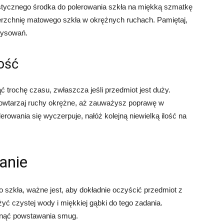
istycznego środka do polerowania szkła na miękką szmatkę
wierzchnię matowego szkła w okrężnych ruchach. Pamiętaj,
arysowań.
ność
trochę czasu, zwłaszcza jeśli przedmiot jest duży.
Powtarzaj ruchy okrężne, aż zauważysz poprawę w
lerowania się wyczerpuje, nałóż kolejną niewielką ilość na
anie
szkła, ważne jest, aby dokładnie oczyścić przedmiot z
yć czystej wody i miękkiej gąbki do tego zadania.
iknąć powstawania smug.