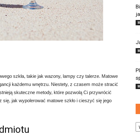
B
j
M
J
M
P
wego szkła, takie jak wazony, lampy czy talerze. Matowe
s
egancji każdemu wnętrzu. Niestety, z czasem może stracić
M
stnieją skuteczne metody, które pozwolą Ci przywrócić
się, jak wypolerować matowe szkło i cieszyć się jego
Ka
edmiotu