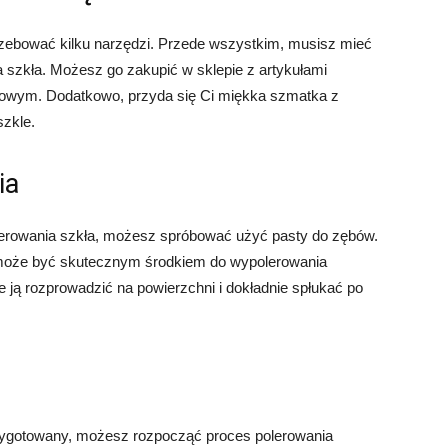
zebować kilku narzędzi. Przede wszystkim, musisz mieć
a szkła. Możesz go zakupić w sklepie z artykułami
towym. Dodatkowo, przyda się Ci miękka szmatka z
szkle.
ia
olerowania szkła, możesz spróbować użyć pasty do zębów.
i może być skutecznym środkiem do wypolerowania
e ją rozprowadzić na powierzchni i dokładnie spłukać po
rzygotowany, możesz rozpocząć proces polerowania