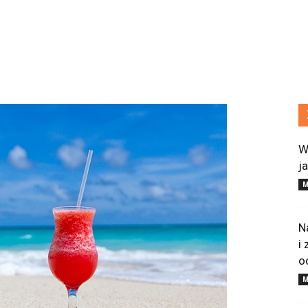
W
j
M
N
i
o
M