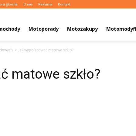
ona główna
O nas
Reklama
Kontakt
mochody
Motoporady
Motozakupy
Motomodyfi
odowych
Jak wypolerować matowe szkło?
ć matowe szkło?