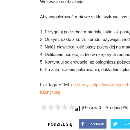
Wezwanie do działania:
Aby wypolerować matowe szkło, wykonaj nastę
1. Przygotuj potrzebne materiały, takie jak pa
2. Oczyść szkło z kurzu i brudu, używając wod
3. Nałóż niewielką ilość pasty polerskiej na ma
4. Delikatnie pocieraj szkło w okrężnych rucha
5. Kontynuuj polerowanie, aż osiągniesz pożąda
6. Po zakończeniu polerowania, dokładnie spłu
Link tagu HTML
do strony „https://www.zyjezeby
Kliknij tutaj
[Głosów:0 Średnia:0/5]
PODZIEL SIĘ
Facebook
Twit