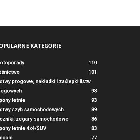
OPULARNE KATEGORIE
otoporady
110
eśnictwo
101
istwy progowe, nakładki i zaślepki listw
rogowych
98
pony letnie
93
istwy szyb samochodowych
89
iczniki, zegary samochodowe
86
pony letnie 4x4/SUV
83
incoln
77