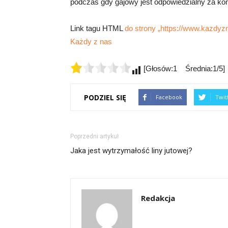
podczas gdy gajowy jest odpowiedzialny za konk
Link tagu HTML
do strony „https://www.kazdyzn
Każdy z nas
[Głosów:1 Średnia:1/5]
PODZIEL SIĘ
Facebook
Twit
Poprzedni artykuł
Jaka jest wytrzymałość liny jutowej?
Redakcja