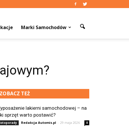
kacje
Marki Samochodów
 gajowym?
ZOBACZ TEŻ
yposażenie lakierni samochodowej – na
aki sprzęt warto postawić?
Redakcja Automis.pl
-
29 maja 2026
otoporady
0