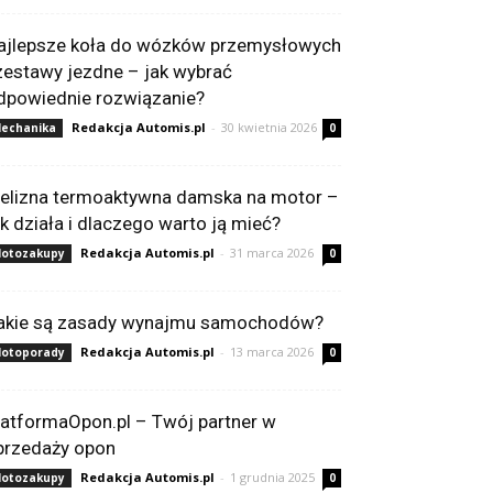
ajlepsze koła do wózków przemysłowych
 zestawy jezdne – jak wybrać
dpowiednie rozwiązanie?
Redakcja Automis.pl
-
30 kwietnia 2026
echanika
0
ielizna termoaktywna damska na motor –
ak działa i dlaczego warto ją mieć?
Redakcja Automis.pl
-
31 marca 2026
otozakupy
0
akie są zasady wynajmu samochodów?
Redakcja Automis.pl
-
13 marca 2026
otoporady
0
latformaOpon.pl – Twój partner w
przedaży opon
Redakcja Automis.pl
-
1 grudnia 2025
otozakupy
0