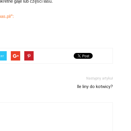
retne gaje lub części lasu.
as.pl/”:
ter
Następny artykuł
Ile liny do kotwicy?