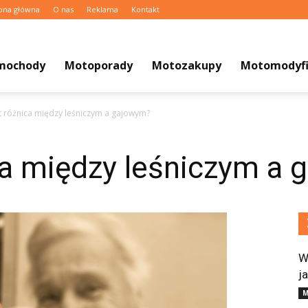
ona główna
O nas
Reklama
Kontakt
mochody
Motoporady
Motozakupy
Motomodyfi
st różnica między leśniczym a gajowym?
ca między leśniczym a
W
j
M