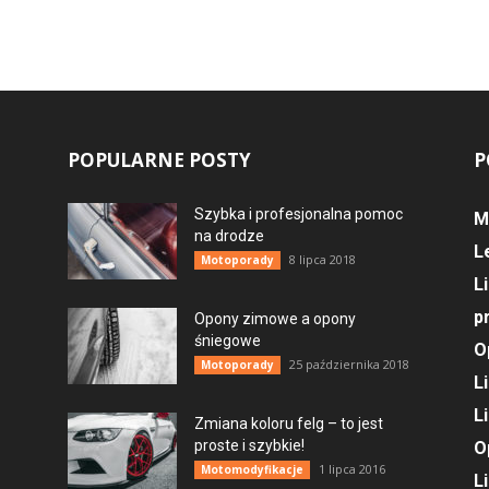
POPULARNE POSTY
P
Szybka i profesjonalna pomoc
M
na drodze
L
8 lipca 2018
Motoporady
L
p
Opony zimowe a opony
śniegowe
O
25 października 2018
Motoporady
L
L
Zmiana koloru felg – to jest
proste i szybkie!
O
1 lipca 2016
Motomodyfikacje
L