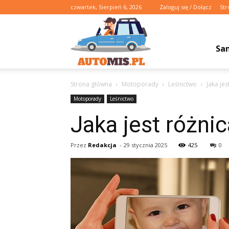
czwartek, Sierpień 6, 2026
Zaloguj się / Dołącz
Str
Automis.pl
Sa
Strona główna
Motoporady
Leśnictwo
Jaka je
Motoporady
Leśnictwo
Jaka jest różni
Przez
Redakcja
-
29 stycznia 2025
425
0