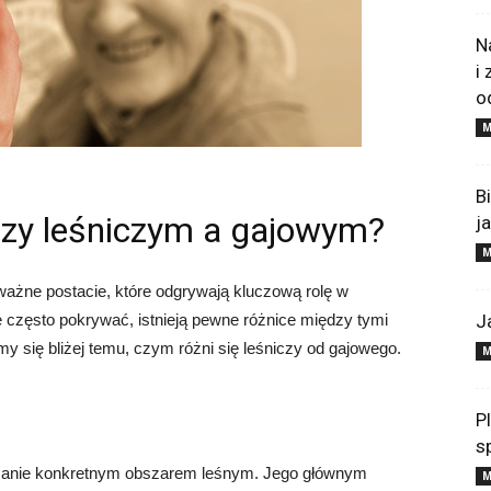
N
i
o
M
B
dzy leśniczym a gajowym?
j
M
 ważne postacie, które odgrywają kluczową rolę w
 często pokrywać, istnieją pewne różnice między tymi
J
 się bliżej temu, czym różni się leśniczy od gajowego.
M
P
s
dzanie konkretnym obszarem leśnym. Jego głównym
M