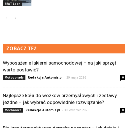
SEAT Leon
ZOBACZ TEŻ
Wyposażenie lakierni samochodowej – na jaki sprzęt
warto postawić?
Redakcja Automis.pl
-
29 maja 2026
Motoporady
0
Najlepsze koła do wózków przemysłowych i zestawy
jezdne – jak wybrać odpowiednie rozwiązanie?
Redakcja Automis.pl
-
30 kwietnia 2026
Mechanika
0
Bielizna termoaktywna damska na motor – jak działa i