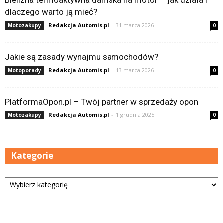
dlaczego warto ją mieć?
Redakcja Automis.pl
-
31 marca 2026
Motozakupy
0
Jakie są zasady wynajmu samochodów?
Redakcja Automis.pl
-
13 marca 2026
Motoporady
0
PlatformaOpon.pl – Twój partner w sprzedaży opon
Redakcja Automis.pl
-
1 grudnia 2025
Motozakupy
0
Kategorie
Kategorie