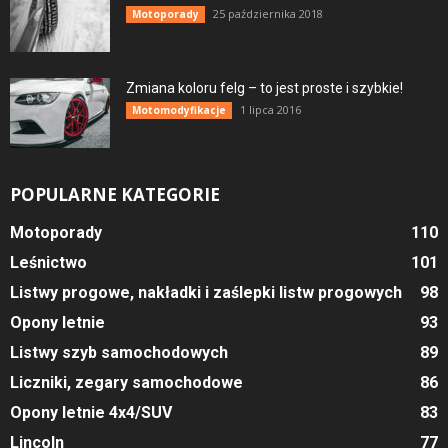
25 października 2018
Motoporady
Zmiana koloru felg – to jest proste i szybkie!
1 lipca 2016
Motomodyfikacje
POPULARNE KATEGORIE
Motoporady
110
Leśnictwo
101
Listwy progowe, nakładki i zaślepki listw progowych
98
Opony letnie
93
Listwy szyb samochodowych
89
Liczniki, zegary samochodowe
86
Opony letnie 4x4/SUV
83
Lincoln
77