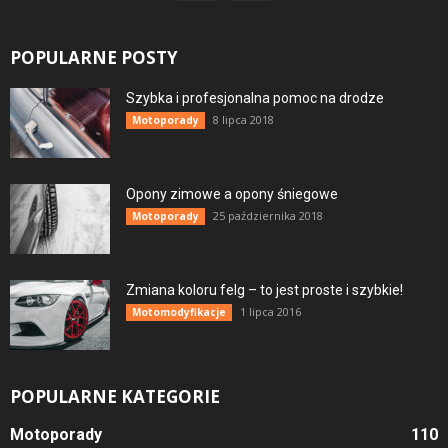
POPULARNE POSTY
Szybka i profesjonalna pomoc na drodze
8 lipca 2018
Motoporady
Opony zimowe a opony śniegowe
25 października 2018
Motoporady
Zmiana koloru felg – to jest proste i szybkie!
1 lipca 2016
Motomodyfikacje
POPULARNE KATEGORIE
Motoporady
110