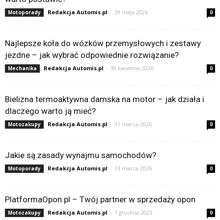
Redakcja Automis.pl
-
29 maja 2026
Motoporady
0
Najlepsze koła do wózków przemysłowych i zestawy
jezdne – jak wybrać odpowiednie rozwiązanie?
Redakcja Automis.pl
-
30 kwietnia 2026
Mechanika
0
Bielizna termoaktywna damska na motor – jak działa i
dlaczego warto ją mieć?
Redakcja Automis.pl
-
31 marca 2026
Motozakupy
0
Jakie są zasady wynajmu samochodów?
Redakcja Automis.pl
-
13 marca 2026
Motoporady
0
PlatformaOpon.pl – Twój partner w sprzedaży opon
Redakcja Automis.pl
-
1 grudnia 2025
Motozakupy
0