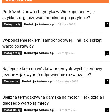
Podróż służbowa i turystyka w Wielkopolsce – jak
szybko zorganizować mobilność po przylocie?
Redakcja Automis.pl
-
31 lipca 2026
Motoporady
0
Wyposażenie lakierni samochodowej – na jaki sprzęt
warto postawić?
Redakcja Automis.pl
-
29 maja 2026
Motoporady
0
Najlepsze koła do wózków przemysłowych i zestawy
jezdne – jak wybrać odpowiednie rozwiązanie?
Redakcja Automis.pl
-
30 kwietnia 2026
Mechanika
0
Bielizna termoaktywna damska na motor – jak działa i
dlaczego warto ją mieć?
Redakcja Automis.pl
-
31 marca 2026
Motozakupy
0