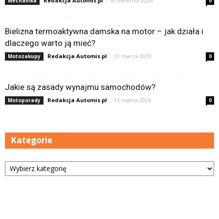
Redakcja Automis.pl
-
30 kwietnia 2026
Mechanika
0
Bielizna termoaktywna damska na motor – jak działa i
dlaczego warto ją mieć?
Redakcja Automis.pl
-
31 marca 2026
Motozakupy
0
Jakie są zasady wynajmu samochodów?
Redakcja Automis.pl
-
13 marca 2026
Motoporady
0
Kategorie
Kategorie