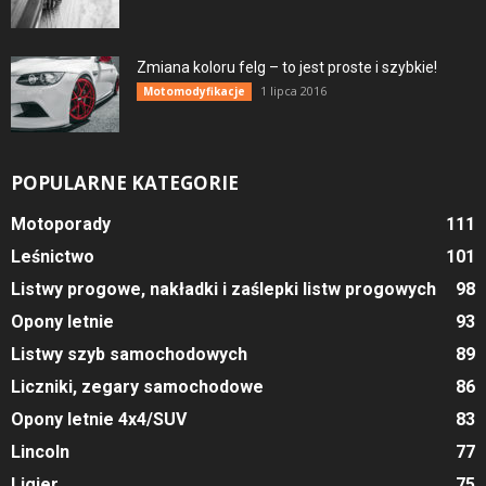
Zmiana koloru felg – to jest proste i szybkie!
1 lipca 2016
Motomodyfikacje
POPULARNE KATEGORIE
Motoporady
111
Leśnictwo
101
Listwy progowe, nakładki i zaślepki listw progowych
98
Opony letnie
93
Listwy szyb samochodowych
89
Liczniki, zegary samochodowe
86
Opony letnie 4x4/SUV
83
Lincoln
77
Ligier
75