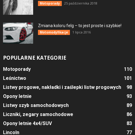
25 października 2018
Motoporady
Zmiana koloru felg – to jest proste i szybkie!
1 lipca 2016
Motomodyfikacje
POPULARNE KATEGORIE
Motoporady
110
Leśnictwo
101
Listwy progowe, nakładki i zaślepki listw progowych
98
Opony letnie
93
Listwy szyb samochodowych
89
Liczniki, zegary samochodowe
86
Opony letnie 4x4/SUV
83
Lincoln
77