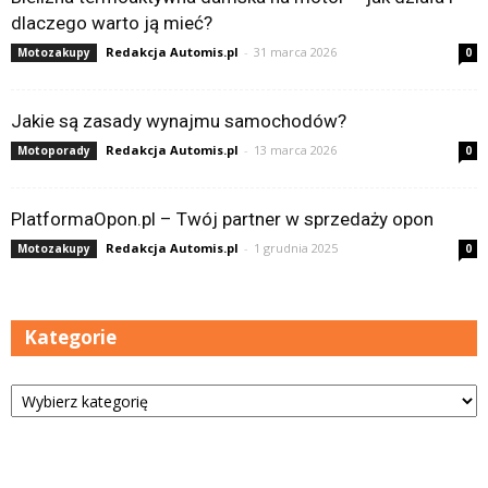
dlaczego warto ją mieć?
Redakcja Automis.pl
-
31 marca 2026
Motozakupy
0
Jakie są zasady wynajmu samochodów?
Redakcja Automis.pl
-
13 marca 2026
Motoporady
0
PlatformaOpon.pl – Twój partner w sprzedaży opon
Redakcja Automis.pl
-
1 grudnia 2025
Motozakupy
0
Kategorie
Kategorie