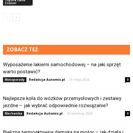
Cruiser
ZOBACZ TEŻ
Wyposażenie lakierni samochodowej – na jaki sprzęt
warto postawić?
Redakcja Automis.pl
-
29 maja 2026
Motoporady
0
Najlepsze koła do wózków przemysłowych i zestawy
jezdne – jak wybrać odpowiednie rozwiązanie?
Redakcja Automis.pl
-
30 kwietnia 2026
Mechanika
0
Bielizna termoaktywna damska na motor – jak działa i