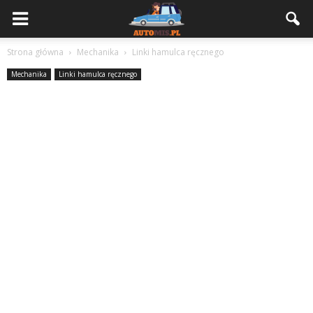
Strona główna
Mechanika
Linki hamulca ręcznego
Mechanika
Linki hamulca ręcznego