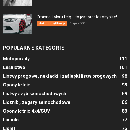
Zmiana koloru felg – to jest proste i szybkie!
1 lipca 2016
Motomodyfikacje
POPULARNE KATEGORIE
Motoporady
111
Leśnictwo
101
Listwy progowe, nakładki i zaślepki listw progowych
98
Opony letnie
93
Listwy szyb samochodowych
89
Liczniki, zegary samochodowe
86
Opony letnie 4x4/SUV
83
Lincoln
77
Ligier
75