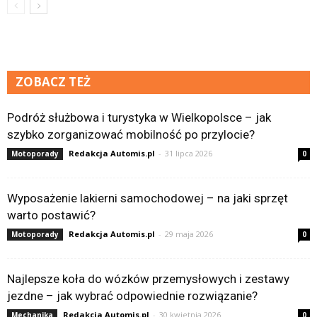
ZOBACZ TEŻ
Podróż służbowa i turystyka w Wielkopolsce – jak
szybko zorganizować mobilność po przylocie?
Redakcja Automis.pl
-
31 lipca 2026
Motoporady
0
Wyposażenie lakierni samochodowej – na jaki sprzęt
warto postawić?
Redakcja Automis.pl
-
29 maja 2026
Motoporady
0
Najlepsze koła do wózków przemysłowych i zestawy
jezdne – jak wybrać odpowiednie rozwiązanie?
Redakcja Automis.pl
-
30 kwietnia 2026
Mechanika
0