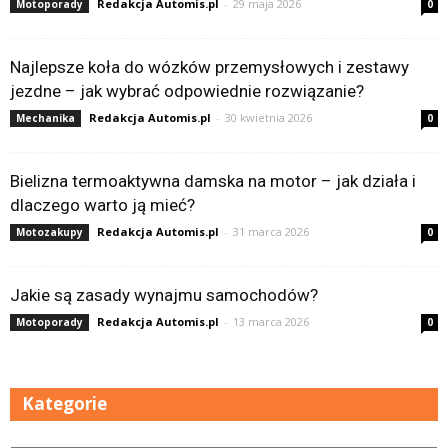
Redakcja Automis.pl
-
29 maja 2026
Motoporady
0
Najlepsze koła do wózków przemysłowych i zestawy
jezdne – jak wybrać odpowiednie rozwiązanie?
Redakcja Automis.pl
-
30 kwietnia 2026
Mechanika
0
Bielizna termoaktywna damska na motor – jak działa i
dlaczego warto ją mieć?
Redakcja Automis.pl
-
31 marca 2026
Motozakupy
0
Jakie są zasady wynajmu samochodów?
Redakcja Automis.pl
-
13 marca 2026
Motoporady
0
Kategorie
Kategorie