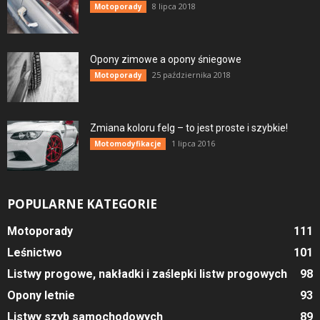
8 lipca 2018
Motoporady
Opony zimowe a opony śniegowe
25 października 2018
Motoporady
Zmiana koloru felg – to jest proste i szybkie!
1 lipca 2016
Motomodyfikacje
POPULARNE KATEGORIE
Motoporady
111
Leśnictwo
101
Listwy progowe, nakładki i zaślepki listw progowych
98
Opony letnie
93
Listwy szyb samochodowych
89