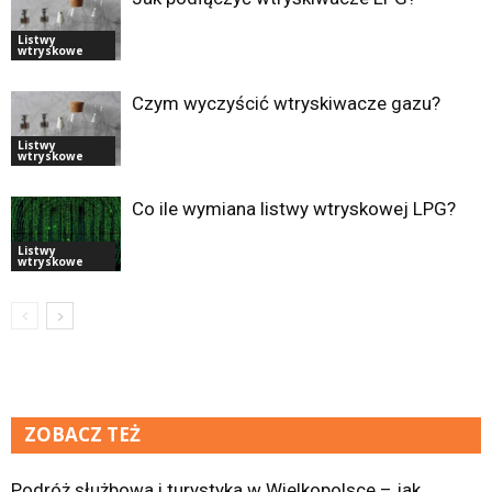
Listwy
wtryskowe
Czym wyczyścić wtryskiwacze gazu?
Listwy
wtryskowe
Co ile wymiana listwy wtryskowej LPG?
Listwy
wtryskowe
ZOBACZ TEŻ
Podróż służbowa i turystyka w Wielkopolsce – jak