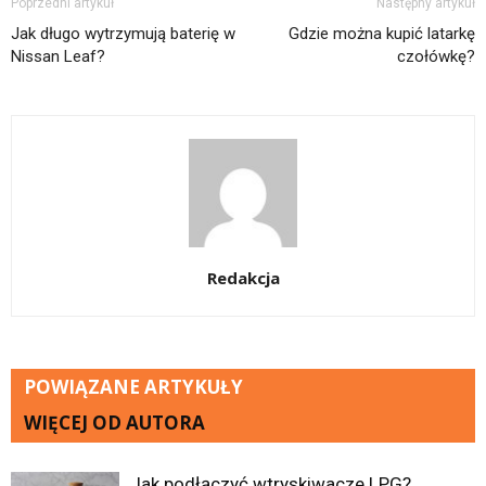
Poprzedni artykuł
Następny artykuł
Jak długo wytrzymują baterię w
Gdzie można kupić latarkę
Nissan Leaf?
czołówkę?
Redakcja
POWIĄZANE ARTYKUŁY
WIĘCEJ OD AUTORA
Jak podłączyć wtryskiwacze LPG?