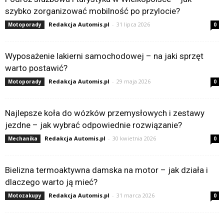
szybko zorganizować mobilność po przylocie?
Redakcja Automis.pl
-
31 lipca 2026
Motoporady
0
Wyposażenie lakierni samochodowej – na jaki sprzęt
warto postawić?
Redakcja Automis.pl
-
29 maja 2026
Motoporady
0
Najlepsze koła do wózków przemysłowych i zestawy
jezdne – jak wybrać odpowiednie rozwiązanie?
Redakcja Automis.pl
-
30 kwietnia 2026
Mechanika
0
Bielizna termoaktywna damska na motor – jak działa i
dlaczego warto ją mieć?
Redakcja Automis.pl
-
31 marca 2026
Motozakupy
0